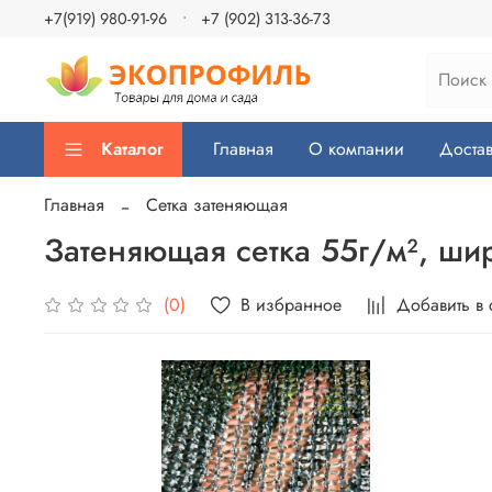
+7(919) 980-91-96
+7 (902) 313-36-73
Каталог
Главная
О компании
Достав
Главная
Сетка затеняющая
Затеняющая сетка 55г/м², шир
В избранное
Добавить в
(0)