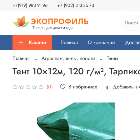
+7(919) 980-91-96
+7 (902) 313-36-73
Каталог
Главная
О компании
Достав
Главная
Агроспан, тенты, пологи
Тенты
Тент 10×12м, 120 г/м², Тарпик
В избранное
Добавить в
(0)