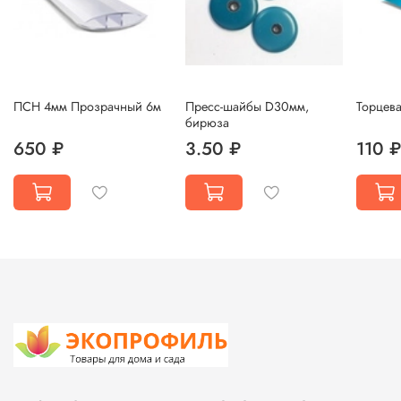
ПСН 4мм Прозрачный 6м
Пресс-шайбы D30мм,
Торцев
бирюза
650 ₽
3.50 ₽
110 ₽