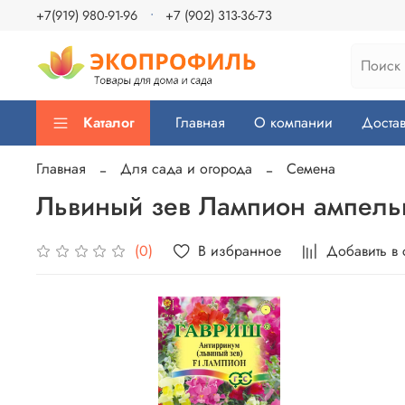
+7(919) 980-91-96
+7 (902) 313-36-73
Каталог
Главная
О компании
Достав
Главная
Для сада и огорода
Семена
Львиный зев Лампион ампель
В избранное
Добавить в
(0)