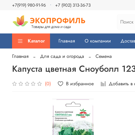
+7(919) 980-91-96
+7 (902) 313-36-73
Каталог
Главная
О компании
Достав
Главная
Для сада и огорода
Семена
Капуста цветная Сноуболл 12
В избранное
Добавить в
(0)