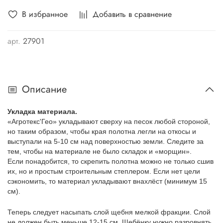
щебня, гальки или гравия, то используется
один слой геотекстиля. А при укладке
В избранное
Добавить в сравнение
нетканого «Агротекс
'
Гео»
непосредственно на грунт потребуется
арт.
27901
минимум два слоя полотна
.
Описание
Укладка материала.
«Агротекс
'
Гео» укладывают сверху на песок любой стороной,
но таким образом, чтобы края полотна легли на откосы и
выступали на 5-10 см над поверхностью земли. Следите за
тем, чтобы на материале не было складок и «морщин».
Если понадобится, то скрепить полотна можно не только сшив
их, но и простым строительным степлером. Если нет цели
сэкономить, то материал укладывают внахлёст (минимум 15
см).
Теперь следует насыпать слой щебня мелкой фракции. Слой
не должен быть меньше 12-15 см. Щебёнку нужно разровнять.