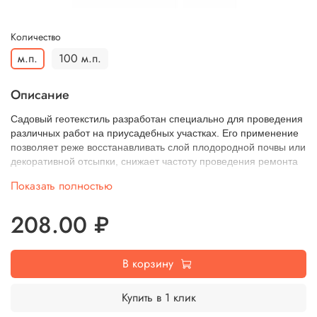
Количество
м.п.
100 м.п.
Описание
Садовый геотекстиль разработан специально для проведения
различных работ на приусадебных участках. Его применение
позволяет реже восстанавливать слой плодородной почвы или
декоративной отсыпки, снижает частоту проведения ремонта
садовых дорожек, альпинариев и газонов, сдерживает рост
Показать полностью
сорняков.
208.00 ₽
Но мало купить материал и уложить на него плитку. Для того,
чтобы дорожка прослужила дольше, нужно тщательно
следовать инструкции. В технологии укладки нетканого
В корзину
полотна есть несколько этапов. И они отличаются в
зависимости от того, на что укладывается материал.
Купить в 1 клик
Если укладка производится на слой