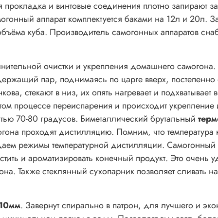
 прокладка и винтовые соединения плотно запирают зап
огонный аппарат комплектуется баками на 12л и 20л. За
 объёма куба. Производитель самогонных аппаратов сн
лнительной очистки и укрепления домашнего самогона.
ержащий пар, поднимаясь по царге вверх, постепенно
ова, стекают в низ, их опять нагревает и подхватывает 
 этом процессе переиспарения и происходит укреплени
тью 70-80 градусов. Биметаллический брутальный
терм
огона проходят дистилляцию. Помним, что температура
даем режимы температурной дистилляции. Самогонный 
тить и ароматизировать конечный продукт. Это очень 
на. Также стеклянный сухопарник позволяет сливать н
10мм
. Завернут спирально в патрон, для лучшего и эк