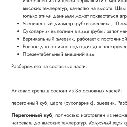
изготовлен из пищевой нержавейки с минима
высоких температур, качество на высоте. Швы
только этими данными может похвастаться аг
Увеличенный диаметр трубки змеевика, 10 м
Сухопарник выполнен в виде трубы, заполн
Вертикальный змеевик, работает с постоянно
Ровное дно отлично подходит для электричес
Презентабельный внешний вид
Разберем его на составные части.
Алковар крепыш состоит из 3-х основных частей:
перегонный куб, царга (сухопарник), змеевик. Ра
Перегонный куб
, полностью изготовлен из нерж
нагревать до высоких температур.
Конусный верх
к