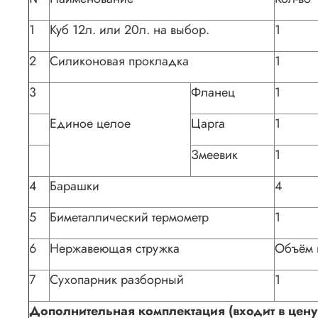
1
Куб 12л. или 20л. на выбор.
1
2
Силиконовая прокладка
1
3
Фланец
1
Единое целое
Царга
1
Змеевик
1
4
Барашки
4
5
Биметаллический термометр
1
6
Нержавеющая стружка
Объём 
7
Сухопарник разборный
1
Дополнительная комплектация (входит в цену