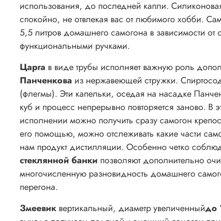
использования, до последней капли. Силиконовая
спокойно, не отвлекая вас от любимого хобби. Сам
5,5 литров домашнего самогона в зависимости от
функциональными ручками.
Царга
в виде трубы исполняет важную роль допо
Панченкова
из нержавеющей стружки. Спиртосод
(флегмы). Эти капельки, оседая на насадке Панченк
куб и процесс непрерывно повторяется заново. В
исполнении можно получить сразу самогон крепос
его помощью, можно отслеживать какие части сам
нам продукт дистилляции. Особенно четко соблю
стеклянной банки
позволяют дополнительно очис
многочисленную разновидность домашнего самого
перегона.
Змеевик
вертикальный, диаметр увеличенный
до 