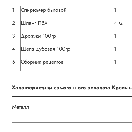
1
Спиртомер бытовой
1
2
Шланг ПВХ
4 м.
3
Дрожжи 100гр
1
4
Щепа дубовая 100гр
1
5
Сборник рецептов
1
Характеристики самогонного аппарата Крепыш
Металл