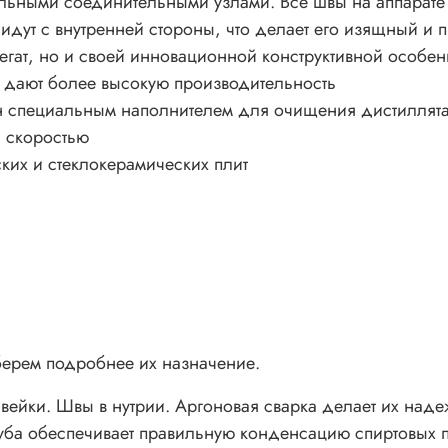
льными соединительными узлами. Все швы на аппарате 
 идут с внутренней стороны, что делает его изящный и п
регат, но и своей инновационной конструктивной особен
м дают более высокую производительность
ен специальным наполнителем для очищения дистиллят
й скоростью
ких и стеклокерамических плит
зберем подробнее их назначение.
авейки. Швы в нутрии. Аргоновая сварка делает их на
уба обеспечивает правильную конденсацию спиртовых п