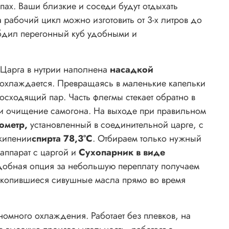
ах. Ваши близкие и соседи будут отдыхать
 рабочий цикл можно изготовить от 3-х литров до
абдил перегонный куб удобными и
 Царга в нутрии наполнена
насадкой
 охлаждается. Превращаясь в маленькие капельки
восходящий пар. Часть флегмы стекает обратно в
е и очищение самогона. На выходе при правильном
ометр,
установленный в соединительной царге, с
 кипении
спирта 78,3°С
. Отбираем только нужный
аппарат с царгой и
Сухопарник в виде
удобная опция за небольшую переплату получаем
акопившиеся сивушные масла прямо во время
ономного охлаждения. Работает без плевков, на