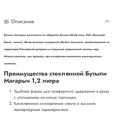
Описание
Бутыль Магарыч идентична по габаритам бутыли Штоф (нем. Stof «большой
бокал, чаша»). Штоф единица измерения объёма жидкости, применявшаяся на
территории Российской империи до введения метрической системы мер.
Использовалась, как правило, при измерении количества вино-водочных
напитков.
Преимущества стеклянной Бутыли
Магарыч 1,2 литра
Удобная форма для комфортного удержания в руках
с утолщением на конце горлышка.
Качественное изготовление стекла и высокие
температурные характеристики.